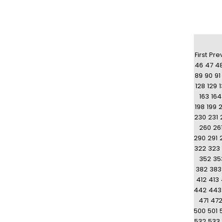
First
Pre
46
47
4
89
90
91
128
129
163
164
198
199
230
231
260
26
290
291
322
323
352
35
382
383
412
413
442
443
471
47
500
501
532
533