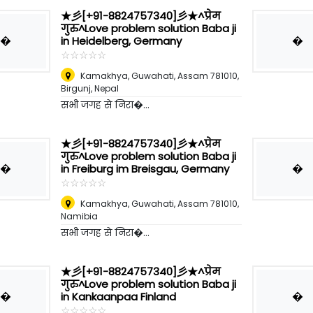
★彡[+91-8824757340]彡★^प्रेम
गुरु^Love problem solution Baba ji
�
�
in Heidelberg, Germany
☆
★
☆
★
☆
★
☆
★
☆
★
Kamakhya, Guwahati, Assam 781010
,
Birgunj, Nepal
सभी जगह से निरा�...
★彡[+91-8824757340]彡★^प्रेम
गुरु^Love problem solution Baba ji
�
�
in Freiburg im Breisgau, Germany
☆
★
☆
★
☆
★
☆
★
☆
★
Kamakhya, Guwahati, Assam 781010
,
Namibia
सभी जगह से निरा�...
★彡[+91-8824757340]彡★^प्रेम
गुरु^Love problem solution Baba ji
�
�
in Kankaanpaa Finland
☆
★
☆
★
☆
★
☆
★
☆
★