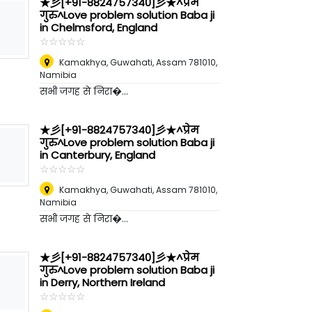
★彡[+91-8824757340]彡★^प्रेम
गुरु^Love problem solution Baba ji
in Chelmsford, England
☆
★
☆
★
☆
★
☆
★
☆
★
Kamakhya, Guwahati, Assam 781010
,
Namibia
सभी जगह से निरा�...
★彡[+91-8824757340]彡★^प्रेम
गुरु^Love problem solution Baba ji
in Canterbury, England
☆
★
☆
★
☆
★
☆
★
☆
★
Kamakhya, Guwahati, Assam 781010
,
Namibia
सभी जगह से निरा�...
★彡[+91-8824757340]彡★^प्रेम
गुरु^Love problem solution Baba ji
in Derry, Northern Ireland
☆
★
☆
★
☆
★
☆
★
☆
★