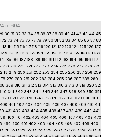
24 of 604
29
30
31
32
33
34
35
36
37
38
39
40
41
42
43
44
45
1
72
73
74
75
76
77
78
79
80
81
82
83
84
85
86
87
88
2
113
114
115
116
117
118
119
120
121
122
123
124
125
126
127
149
150
151
152
153
154
155
156
157
158
159
160
161
162
84
185
186
187
188
189
190
191
192
193
194
195
196
197
7
218
219
220
221
222
223
224
225
226
227
228
229
248
249
250
251
252
253
254
255
256
257
258
259
278
279
280
281
282
283
284
285
286
287
288
289
08
309
310
311
312
313
314
315
316
317
318
319
320
321
340
341
342
343
344
345
346
347
348
349
350
351
9
370
371
372
373
374
375
376
377
378
379
380
381
400
401
402
403
404
405
406
407
408
409
410
411
30
431
432
433
434
435
436
437
438
439
440
441
459
460
461
462
463
464
465
466
467
468
469
470
8
489
490
491
492
493
494
495
496
497
498
499
9
520
521
522
523
524
525
526
527
528
529
530
531
9
550
551
552
553
554
555
556
557
558
559
560
561