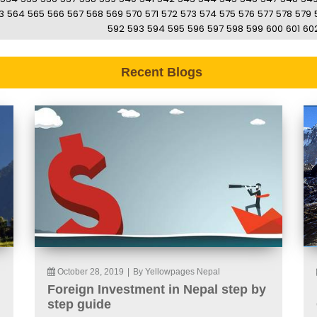
3
564
565
566
567
568
569
570
571
572
573
574
575
576
577
578
579
592
593
594
595
596
597
598
599
600
601
60
Recent Blogs
October 28, 2019
|
By Yellowpages Nepal
Foreign Investment in Nepal step by
step guide