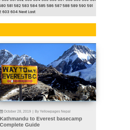
580
581
582
583
584
585
586
587
588
589
590
591
2
603
604
Next
Last
October 28, 2019
|
By Yellowpages Nepal
Kathmandu to Everest basecamp
Complete Guide