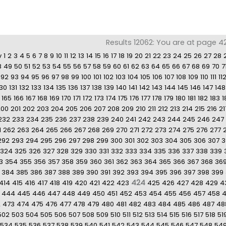
Results 12062: You are at page 4
v
1
2
3
4
5
6
7
8
9
10
11
12
13
14
15
16
17
18
19
20
21
22
23
24
25
26
27
28
8
49
50
51
52
53
54
55
56
57
58
59
60
61
62
63
64
65
66
67
68
69
70
7
92
93
94
95
96
97
98
99
100
101
102
103
104
105
106
107
108
109
110
111
11
130
131
132
133
134
135
136
137
138
139
140
141
142
143
144
145
146
147
148
165
166
167
168
169
170
171
172
173
174
175
176
177
178
179
180
181
182
183
1
200
201
202
203
204
205
206
207
208
209
210
211
212
213
214
215
216
21
232
233
234
235
236
237
238
239
240
241
242
243
244
245
246
247
1
262
263
264
265
266
267
268
269
270
271
272
273
274
275
276
277
292
293
294
295
296
297
298
299
300
301
302
303
304
305
306
307
3
324
325
326
327
328
329
330
331
332
333
334
335
336
337
338
339
3
354
355
356
357
358
359
360
361
362
363
364
365
366
367
368
36
384
385
386
387
388
389
390
391
392
393
394
395
396
397
398
399
424
414
415
416
417
418
419
420
421
422
423
425
426
427
428
429
4
444
445
446
447
448
449
450
451
452
453
454
455
456
457
458
2
473
474
475
476
477
478
479
480
481
482
483
484
485
486
487
48
502
503
504
505
506
507
508
509
510
511
512
513
514
515
516
517
518
51
534
535
536
537
538
539
540
541
542
543
544
545
546
547
548
54