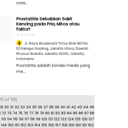
crea...
Prostatitis Sebabkan Sakit
Kencing pada Pria, Mitos atau
Fakta?
☆
★
☆
★
☆
★
☆
★
☆
★
Jl. Raya Boulevard Timur Blok ND1 No
53 Kelapa Gading, Jakarta Utara, Daerah
Khusus Ibukota Jakarta 14240
,
Jakarta,
Indonesia
Prostatitis adalah kondisi medis yang
me...
05 of 516
29
30
31
32
33
34
35
36
37
38
39
40
41
42
43
44
45
1
72
73
74
75
76
77
78
79
80
81
82
83
84
85
86
87
88
2
113
114
115
116
117
118
119
120
121
122
123
124
125
126
127
149
150
151
152
153
154
155
156
157
158
159
160
161
162