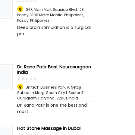
☆
★
☆
★
☆
★
☆
★
☆
★
G/F, Main Mall, Seaside Blvd, 123,
Pasay, 1300 Metro Manila, Philippines
,
Pasay, Philippines
Deep brain stimulation is a surgical
pro...
Dr. Rana Patir Best Neurosurgeon
India
☆
★
☆
★
☆
★
☆
★
☆
★
Unitech Business Park, A, Netaji
Subhash Marg, South City I, Sector 41,
Gurugram, Haryana 122001
,
India
Dr. Rana Patir is one the best and
most ...
Hot Stone Massage in Dubai
☆
★
☆
★
☆
★
☆
★
☆
★