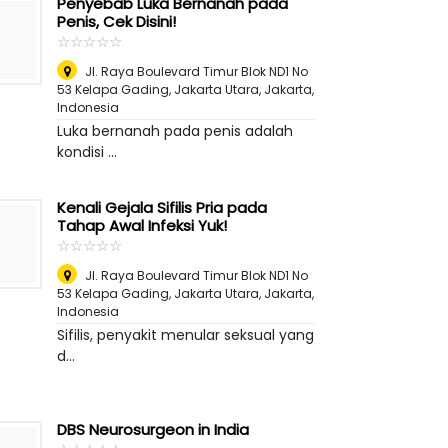
Penyebab Luka Bernanah pada
Penis, Cek Disini!
☆
★
☆
★
☆
★
☆
★
☆
★
Jl. Raya Boulevard Timur Blok ND1 No
53 Kelapa Gading, Jakarta Utara
,
Jakarta,
Indonesia
Luka bernanah pada penis adalah
kondisi ...
Kenali Gejala Sifilis Pria pada
Tahap Awal Infeksi Yuk!
☆
★
☆
★
☆
★
☆
★
☆
★
Jl. Raya Boulevard Timur Blok ND1 No
53 Kelapa Gading, Jakarta Utara
,
Jakarta,
Indonesia
Sifilis, penyakit menular seksual yang
d...
DBS Neurosurgeon in India