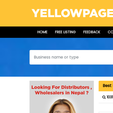
HOME
FREE LISTING
FEEDBACK
CO
Search
Best 
103