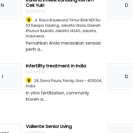
N
D
Cek Yuk!
☆
★
☆
★
☆
★
☆
★
☆
★
Jl. Raya Boulevard Timur Blok ND1 No
53 Kelapa Gading, Jakarta Utara, Daerah
Khusus Ibukota Jakarta 14240
,
Jakarta,
Indonesia
Pernahkan Anda merasakan sensasi
perih a...
Infertility treatment in India
☆
★
☆
★
☆
★
☆
★
☆
★
I
D
28, Dona Paula, Panaji, Goa - 403004
,
India
In vitro fertilization, commonly
known a...
Valiente Senior Living
☆
★
☆
★
☆
★
☆
★
☆
★