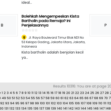
ideal...
Bolehkah Mengempeskan Kista
Bartholin pada Remaja? Ini
B
P
Penjelasannya
☆
★
☆
★
☆
★
☆
★
☆
★
Jl. Raya Boulevard Timur Blok ND1 No
53 Kelapa Gading, Jakarta Utara
,
Jakarta,
Indonesia
Kista bartholin adalah benjolan kecil
ya...
Results 10316: You are at page 2
v
1
2
3
4
5
6
7
8
9
10
11
12
13
14
15
16
17
18
19
20
21
22
23
24
25
26
27
28
8
49
50
51
52
53
54
55
56
57
58
59
60
61
62
63
64
65
66
67
68
69
70
7
92
93
94
95
96
97
98
99
100
101
102
103
104
105
106
107
108
109
110
111
11
130
131
132
133
134
135
136
137
138
139
140
141
142
143
144
145
146
147
148