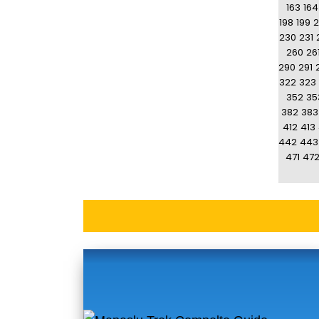
163
164
198
199
2
230
231
260
26
290
291
322
323
352
35
382
383
412
413
442
443
471
47