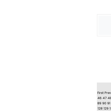
First
Pre
46
47
4
89
90
91
128
129