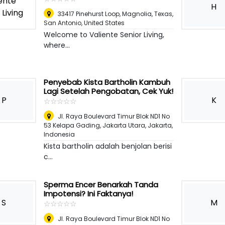
H
33417 Pinehurst Loop, Magnolia, Texas
,
San Antonio, United States
Welcome to Valiente Senior Living,
where...
Penyebab Kista Bartholin Kambuh
Lagi Setelah Pengobatan, Cek Yuk!
P
K
☆
★
☆
★
☆
★
☆
★
☆
★
Jl. Raya Boulevard Timur Blok ND1 No
53 Kelapa Gading, Jakarta Utara
,
Jakarta,
Indonesia
Kista bartholin adalah benjolan berisi
c...
Sperma Encer Benarkah Tanda
Impotensi? Ini Faktanya!
S
M
☆
★
☆
★
☆
★
☆
★
☆
★
Jl. Raya Boulevard Timur Blok ND1 No