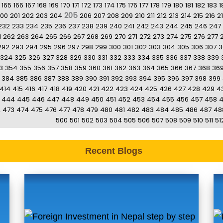
165
166
167
168
169
170
171
172
173
174
175
176
177
178
179
180
181
182
183
1
205
00
201
202
203
204
206
207
208
209
210
211
212
213
214
215
216
2
232
233
234
235
236
237
238
239
240
241
242
243
244
245
246
247
1
262
263
264
265
266
267
268
269
270
271
272
273
274
275
276
277
292
293
294
295
296
297
298
299
300
301
302
303
304
305
306
307
3
324
325
326
327
328
329
330
331
332
333
334
335
336
337
338
339
3
354
355
356
357
358
359
360
361
362
363
364
365
366
367
368
36
384
385
386
387
388
389
390
391
392
393
394
395
396
397
398
399
414
415
416
417
418
419
420
421
422
423
424
425
426
427
428
429
4
444
445
446
447
448
449
450
451
452
453
454
455
456
457
458
2
473
474
475
476
477
478
479
480
481
482
483
484
485
486
487
48
500
501
502
503
504
505
506
507
508
509
510
511
51
Recent Blogs