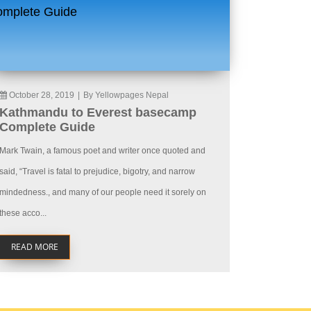
October 28, 2019
|
By Yellowpages Nepal
Kathmandu to Everest basecamp
Complete Guide
Mark Twain, a famous poet and writer once quoted and
said, “Travel is fatal to prejudice, bigotry, and narrow
mindedness., and many of our people need it sorely on
these acco...
READ MORE