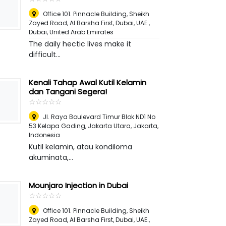
Office 101. Pinnacle Building, Sheikh
Zayed Road, Al Barsha First, Dubai, UAE.
,
Dubai, United Arab Emirates
The daily hectic lives make it
difficult...
Kenali Tahap Awal Kutil Kelamin
dan Tangani Segera!
☆
★
☆
★
☆
★
☆
★
☆
★
Jl. Raya Boulevard Timur Blok ND1 No
53 Kelapa Gading, Jakarta Utara
,
Jakarta,
Indonesia
Kutil kelamin, atau kondiloma
akuminata,...
Mounjaro Injection in Dubai
☆
★
☆
★
☆
★
☆
★
☆
★
Office 101. Pinnacle Building, Sheikh
Zayed Road, Al Barsha First, Dubai, UAE.
,