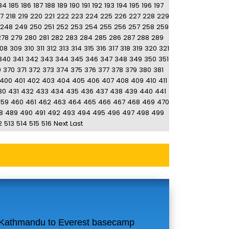
84
185
186
187
188
189
190
191
192
193
194
195
196
197
17
218
219
220
221
222
223
224
225
226
227
228
229
248
249
250
251
252
253
254
255
256
257
258
259
278
279
280
281
282
283
284
285
286
287
288
289
08
309
310
311
312
313
314
315
316
317
318
319
320
321
340
341
342
343
344
345
346
347
348
349
350
351
9
370
371
372
373
374
375
376
377
378
379
380
381
400
401
402
403
404
405
406
407
408
409
410
411
30
431
432
433
434
435
436
437
438
439
440
441
459
460
461
462
463
464
465
466
467
468
469
470
8
489
490
491
492
493
494
495
496
497
498
499
2
513
514
515
516
Next
Last