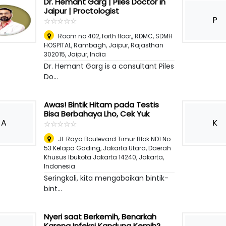
Dr. Hemant Garg | Piles Doctor in
Jaipur | Proctologist
P
☆
★
☆
★
☆
★
☆
★
☆
★
Room no 402, forth floor,, RDMC, SDMH
HOSPITAL, Rambagh, Jaipur, Rajasthan
302015
,
Jaipur, India
Dr. Hemant Garg is a consultant Piles
Do...
Awas! Bintik Hitam pada Testis
Bisa Berbahaya Lho, Cek Yuk
A
K
☆
★
☆
★
☆
★
☆
★
☆
★
Jl. Raya Boulevard Timur Blok ND1 No
53 Kelapa Gading, Jakarta Utara, Daerah
Khusus Ibukota Jakarta 14240
,
Jakarta,
Indonesia
Seringkali, kita mengabaikan bintik-
bint...
Nyeri saat Berkemih, Benarkah
Karena Infeksi Kandung Kemih?