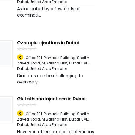
Dubai, United Arab Emirates
As indicated by a few kinds of
examinati...
Ozempic Injections in Dubai
☆
★
☆
★
☆
★
☆
★
☆
★
Office 101. Pinnacle Building, Sheikh
Zayed Road, Al Barsha First, Dubai, UAE.
,
Dubai, United Arab Emirates
Diabetes can be challenging to
oversee y...
Glutathione Injections in Dubai
☆
★
☆
★
☆
★
☆
★
☆
★
Office 101. Pinnacle Building, Sheikh
Zayed Road, Al Barsha First, Dubai, UAE.
,
Dubai, United Arab Emirates
Have you attempted a lot of various