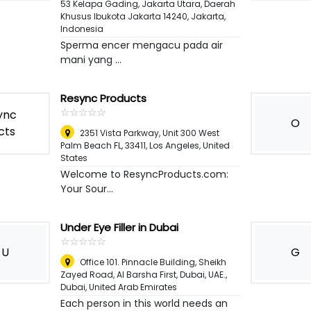
53 Kelapa Gading, Jakarta Utara, Daerah
Khusus Ibukota Jakarta 14240
,
Jakarta,
Indonesia
Sperma encer mengacu pada air
mani yang ...
Resync Products
☆
★
☆
★
☆
★
☆
★
☆
★
O
2351 Vista Parkway, Unit 300 West
Palm Beach FL, 33411
,
Los Angeles, United
States
Welcome to ResyncProducts.com:
Your Sour...
Under Eye Filler in Dubai
☆
★
☆
★
☆
★
☆
★
☆
★
U
G
Office 101. Pinnacle Building, Sheikh
Zayed Road, Al Barsha First, Dubai, UAE.
,
Dubai, United Arab Emirates
Each person in this world needs an