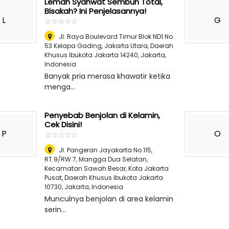
Lemah Syahwat Sembuh Total,
Bisakah? Ini Penjelasannya!
L
G
☆
★
☆
★
☆
★
☆
★
☆
★
Jl. Raya Boulevard Timur Blok ND1 No
53 Kelapa Gading, Jakarta Utara, Daerah
Khusus Ibukota Jakarta 14240
,
Jakarta,
Indonesia
Banyak pria merasa khawatir ketika
menga...
Penyebab Benjolan di Kelamin,
Cek Disini!
P
O
☆
★
☆
★
☆
★
☆
★
☆
★
Jl. Pangeran Jayakarta No.115,
RT.9/RW.7, Mangga Dua Selatan,
Kecamatan Sawah Besar, Kota Jakarta
Pusat, Daerah Khusus Ibukota Jakarta
10730
,
Jakarta, Indonesia
Munculnya benjolan di area kelamin
serin...