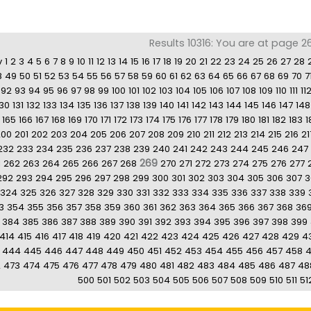
Results 10316: You are at page 2
v
1
2
3
4
5
6
7
8
9
10
11
12
13
14
15
16
17
18
19
20
21
22
23
24
25
26
27
28
8
49
50
51
52
53
54
55
56
57
58
59
60
61
62
63
64
65
66
67
68
69
70
7
92
93
94
95
96
97
98
99
100
101
102
103
104
105
106
107
108
109
110
111
11
130
131
132
133
134
135
136
137
138
139
140
141
142
143
144
145
146
147
148
165
166
167
168
169
170
171
172
173
174
175
176
177
178
179
180
181
182
183
1
200
201
202
203
204
205
206
207
208
209
210
211
212
213
214
215
216
21
232
233
234
235
236
237
238
239
240
241
242
243
244
245
246
247
269
1
262
263
264
265
266
267
268
270
271
272
273
274
275
276
277
292
293
294
295
296
297
298
299
300
301
302
303
304
305
306
307
3
324
325
326
327
328
329
330
331
332
333
334
335
336
337
338
339
3
354
355
356
357
358
359
360
361
362
363
364
365
366
367
368
36
384
385
386
387
388
389
390
391
392
393
394
395
396
397
398
399
414
415
416
417
418
419
420
421
422
423
424
425
426
427
428
429
4
444
445
446
447
448
449
450
451
452
453
454
455
456
457
458
2
473
474
475
476
477
478
479
480
481
482
483
484
485
486
487
48
500
501
502
503
504
505
506
507
508
509
510
511
51