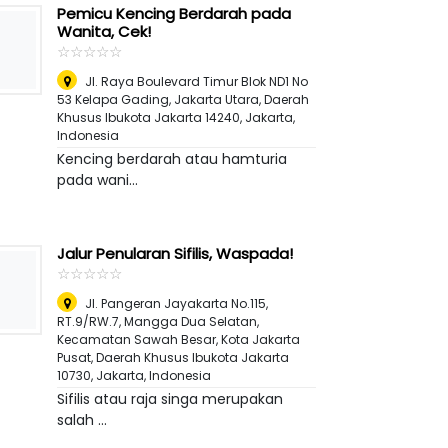
Pemicu Kencing Berdarah pada
Wanita, Cek!
☆
★
☆
★
☆
★
☆
★
☆
★
Jl. Raya Boulevard Timur Blok ND1 No
53 Kelapa Gading, Jakarta Utara, Daerah
Khusus Ibukota Jakarta 14240
,
Jakarta,
Indonesia
Kencing berdarah atau hamturia
pada wani...
Jalur Penularan Sifilis, Waspada!
☆
★
☆
★
☆
★
☆
★
☆
★
Jl. Pangeran Jayakarta No.115,
RT.9/RW.7, Mangga Dua Selatan,
Kecamatan Sawah Besar, Kota Jakarta
Pusat, Daerah Khusus Ibukota Jakarta
10730
,
Jakarta, Indonesia
Sifilis atau raja singa merupakan
salah ...