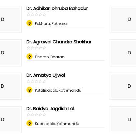
Dr. Adhikari Dhruba Bahadur
☆
★
☆
★
☆
★
☆
★
☆
★
D
D
Pokhara, Pokhara
Dr. Agrawal Chandra Shekhar
☆
★
☆
★
☆
★
☆
★
☆
★
D
D
Dharan, Dharan
Dr. Amatya Ujjwol
☆
★
☆
★
☆
★
☆
★
☆
★
D
D
Putalisadak, Kathmandu
Dr. Baidya Jagdish Lal
☆
★
☆
★
☆
★
☆
★
☆
★
D
D
Kupondole, Kathmandu