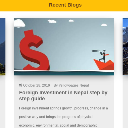
Recent Blogs
October 28, 2019
|
By Yellowpages Nepal
Foreign Investment in Nepal step by
step guide
Foreign investment springs growth, progress, change in a
positive way and brings the progress of physical,
economic, environmental, social and demographic