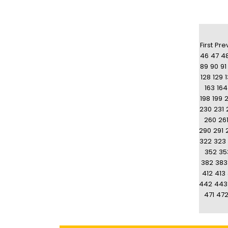
First
Pre
46
47
4
89
90
91
128
129
163
164
198
199
230
231
260
26
290
291
322
323
352
35
382
383
412
413
442
443
471
47