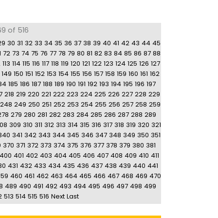
69 of 516
29
30
31
32
33
34
35
36
37
38
39
40
41
42
43
44
45
1
72
73
74
75
76
77
78
79
80
81
82
83
84
85
86
87
88
2
113
114
115
116
117
118
119
120
121
122
123
124
125
126
127
149
150
151
152
153
154
155
156
157
158
159
160
161
162
84
185
186
187
188
189
190
191
192
193
194
195
196
197
7
218
219
220
221
222
223
224
225
226
227
228
229
248
249
250
251
252
253
254
255
256
257
258
259
278
279
280
281
282
283
284
285
286
287
288
289
08
309
310
311
312
313
314
315
316
317
318
319
320
321
340
341
342
343
344
345
346
347
348
349
350
351
9
370
371
372
373
374
375
376
377
378
379
380
381
400
401
402
403
404
405
406
407
408
409
410
411
30
431
432
433
434
435
436
437
438
439
440
441
459
460
461
462
463
464
465
466
467
468
469
470
8
489
490
491
492
493
494
495
496
497
498
499
2
513
514
515
516
Next
Last