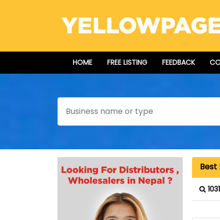
HOME
FREE LISTING
FEEDBACK
CO
Search
Best 
103