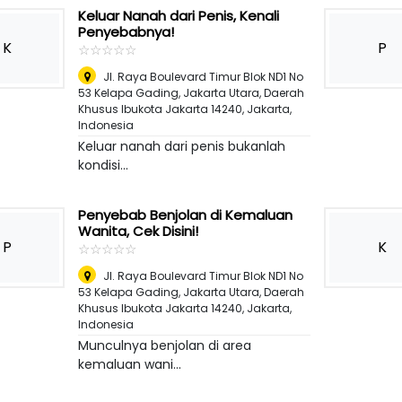
Keluar Nanah dari Penis, Kenali
Penyebabnya!
K
P
☆
★
☆
★
☆
★
☆
★
☆
★
Jl. Raya Boulevard Timur Blok ND1 No
53 Kelapa Gading, Jakarta Utara, Daerah
Khusus Ibukota Jakarta 14240
,
Jakarta,
Indonesia
Keluar nanah dari penis bukanlah
kondisi...
Penyebab Benjolan di Kemaluan
Wanita, Cek Disini!
P
K
☆
★
☆
★
☆
★
☆
★
☆
★
Jl. Raya Boulevard Timur Blok ND1 No
53 Kelapa Gading, Jakarta Utara, Daerah
Khusus Ibukota Jakarta 14240
,
Jakarta,
Indonesia
Munculnya benjolan di area
kemaluan wani...