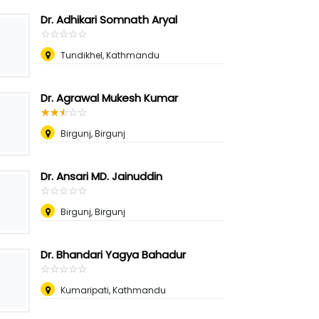
Dr. Adhikari Somnath Aryal
☆
★
☆
★
☆
★
☆
★
☆
★
Tundikhel, Kathmandu
Dr. Agrawal Mukesh Kumar
☆
★
☆
★
☆
★
☆
★
☆
★
Birgunj, Birgunj
Dr. Ansari MD. Jainuddin
☆
★
☆
★
☆
★
☆
★
☆
★
Birgunj, Birgunj
Dr. Bhandari Yagya Bahadur
☆
★
☆
★
☆
★
☆
★
☆
★
Kumaripati, Kathmandu