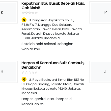
Keputihan Bau Busuk Setelah Haid,
Cek Disini!
K
P
☆
★
☆
★
☆
★
☆
★
☆
★
Jl. Pangeran Jayakarta No.115,
RT.9/RW.7, Mangga Dua Selatan,
Kecamatan Sawah Besar, Kota Jakarta
Pusat, Daerah Khusus Ibukota Jakarta
10730
,
Jakarta, Indonesia
Setelah haid selesai, sebagian
wanita mu...
Herpes di Kemaluan Sulit Sembuh,
Benarkah?
H
J
☆
★
☆
★
☆
★
☆
★
☆
★
Jl. Raya Boulevard Timur Blok ND1 No
53 Kelapa Gading, Jakarta Utara, Daerah
Khusus Ibukota Jakarta 14240
,
Jakarta,
Indonesia
Herpes genital atau herpes di
kemaluan m...