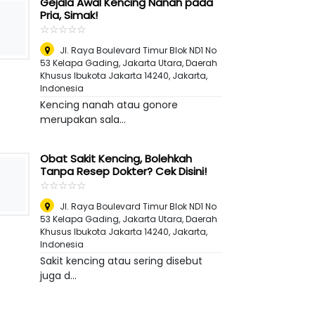
Gejala Awal Kencing Nanah pada
Pria, Simak!
☆
★
☆
★
☆
★
☆
★
☆
★
Jl. Raya Boulevard Timur Blok ND1 No
53 Kelapa Gading, Jakarta Utara, Daerah
Khusus Ibukota Jakarta 14240
,
Jakarta,
Indonesia
Kencing nanah atau gonore
merupakan sala...
Obat Sakit Kencing, Bolehkah
Tanpa Resep Dokter? Cek Disini!
☆
★
☆
★
☆
★
☆
★
☆
★
Jl. Raya Boulevard Timur Blok ND1 No
53 Kelapa Gading, Jakarta Utara, Daerah
Khusus Ibukota Jakarta 14240
,
Jakarta,
Indonesia
Sakit kencing atau sering disebut
juga d...