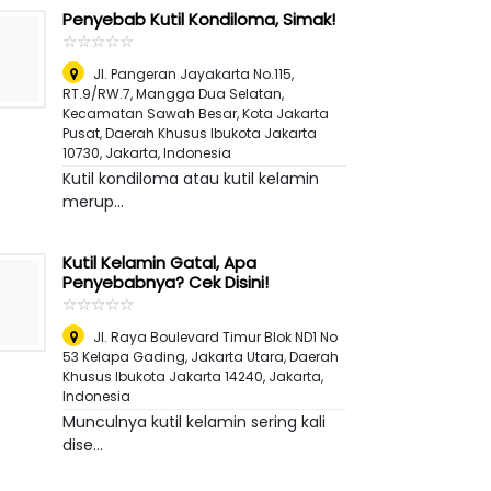
Penyebab Kutil Kondiloma, Simak!
☆
★
☆
★
☆
★
☆
★
☆
★
Jl. Pangeran Jayakarta No.115,
RT.9/RW.7, Mangga Dua Selatan,
Kecamatan Sawah Besar, Kota Jakarta
Pusat, Daerah Khusus Ibukota Jakarta
10730
,
Jakarta, Indonesia
Kutil kondiloma atau kutil kelamin
merup...
Kutil Kelamin Gatal, Apa
Penyebabnya? Cek Disini!
☆
★
☆
★
☆
★
☆
★
☆
★
Jl. Raya Boulevard Timur Blok ND1 No
53 Kelapa Gading, Jakarta Utara, Daerah
Khusus Ibukota Jakarta 14240
,
Jakarta,
Indonesia
Munculnya kutil kelamin sering kali
dise...