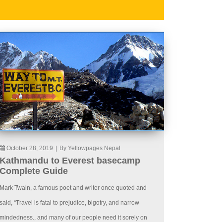
October 28, 2019
|
By Yellowpages Nepal
Kathmandu to Everest basecamp
Complete Guide
Mark Twain, a famous poet and writer once quoted and
said, “Travel is fatal to prejudice, bigotry, and narrow
mindedness., and many of our people need it sorely on