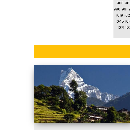
960
96
990
991
1019
10
1045
10
1071
10