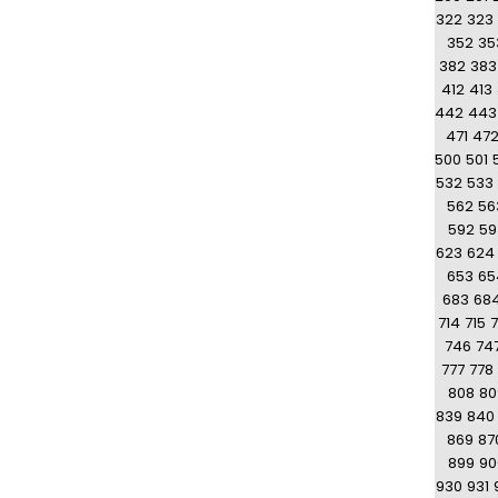
322
323
352
35
382
383
412
413
442
443
471
47
500
501
532
533
562
56
592
59
623
624
653
65
683
68
714
715
7
746
74
777
778
808
80
839
840
869
87
899
90
930
931