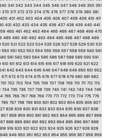
340
341
342
343
344
345
346
347
348
349
350
351
9
370
371
372
373
374
375
376
377
378
379
380
381
400
401
402
403
404
405
406
407
408
409
410
411
30
431
432
433
434
435
436
437
438
439
440
441
459
460
461
462
463
464
465
466
467
468
469
470
8
489
490
491
492
493
494
495
496
497
498
499
9
520
521
522
523
524
525
526
527
528
529
530
531
9
550
551
552
553
554
555
556
557
558
559
560
561
580
581
582
583
584
585
586
587
588
589
590
591
9
610
611
612
613
614
615
616
617
618
619
620
621
622
641
642
643
644
645
646
647
648
649
650
651
652
0
671
672
673
674
675
676
677
678
679
680
681
682
701
702
703
704
705
706
707
708
709
710
711
712
713
3
734
735
736
737
738
739
740
741
742
743
744
745
64
765
766
767
768
769
770
771
772
773
774
775
776
796
797
798
799
800
801
802
803
804
805
806
807
27
828
829
830
831
832
833
834
835
836
837
838
857
858
859
860
861
862
863
864
865
866
867
868
887
888
889
890
891
892
893
894
895
896
897
898
918
919
920
921
922
923
924
925
926
927
928
929
948
949
950
951
952
953
954
955
956
957
958
959