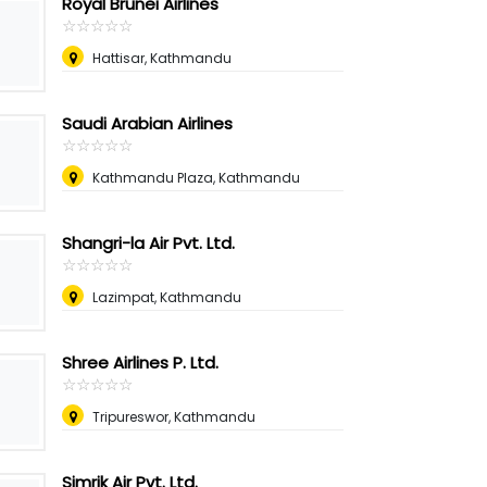
Royal Brunei Airlines
☆
★
☆
★
☆
★
☆
★
☆
★
Hattisar, Kathmandu
Saudi Arabian Airlines
☆
★
☆
★
☆
★
☆
★
☆
★
Kathmandu Plaza, Kathmandu
Shangri-la Air Pvt. Ltd.
☆
★
☆
★
☆
★
☆
★
☆
★
Lazimpat, Kathmandu
Shree Airlines P. Ltd.
☆
★
☆
★
☆
★
☆
★
☆
★
Tripureswor, Kathmandu
Simrik Air Pvt. Ltd.