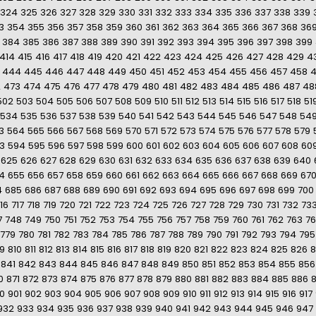
324
325
326
327
328
329
330
331
332
333
334
335
336
337
338
339
3
354
355
356
357
358
359
360
361
362
363
364
365
366
367
368
36
384
385
386
387
388
389
390
391
392
393
394
395
396
397
398
399
414
415
416
417
418
419
420
421
422
423
424
425
426
427
428
429
4
444
445
446
447
448
449
450
451
452
453
454
455
456
457
458
2
473
474
475
476
477
478
479
480
481
482
483
484
485
486
487
48
502
503
504
505
506
507
508
509
510
511
512
513
514
515
516
517
518
51
534
535
536
537
538
539
540
541
542
543
544
545
546
547
548
54
3
564
565
566
567
568
569
570
571
572
573
574
575
576
577
578
579
3
594
595
596
597
598
599
600
601
602
603
604
605
606
607
608
60
625
626
627
628
629
630
631
632
633
634
635
636
637
638
639
640
4
655
656
657
658
659
660
661
662
663
664
665
666
667
668
669
67
4
685
686
687
688
689
690
691
692
693
694
695
696
697
698
699
700
16
717
718
719
720
721
722
723
724
725
726
727
728
729
730
731
732
73
7
748
749
750
751
752
753
754
755
756
757
758
759
760
761
762
763
7
779
780
781
782
783
784
785
786
787
788
789
790
791
792
793
794
795
9
810
811
812
813
814
815
816
817
818
819
820
821
822
823
824
825
826
8
841
842
843
844
845
846
847
848
849
850
851
852
853
854
855
856
0
871
872
873
874
875
876
877
878
879
880
881
882
883
884
885
886
0
901
902
903
904
905
906
907
908
909
910
911
912
913
914
915
916
917
932
933
934
935
936
937
938
939
940
941
942
943
944
945
946
947