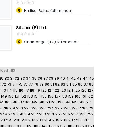
☆
★
☆
★
☆
★
☆
★
☆
★
Hattisar Sales, Kathmandu
Sita Air (P) Ltd.
☆
★
☆
★
☆
★
☆
★
☆
★
Sinamangal (H.O), Kathmandu
 of 1113
29
30
31
32
33
34
35
36
37
38
39
40
41
42
43
44
45
1
72
73
74
75
76
77
78
79
80
81
82
83
84
85
86
87
88
2
113
114
115
116
117
118
119
120
121
122
123
124
125
126
127
149
150
151
152
153
154
155
156
157
158
159
160
161
162
84
185
186
187
188
189
190
191
192
193
194
195
196
197
7
218
219
220
221
222
223
224
225
226
227
228
229
248
249
250
251
252
253
254
255
256
257
258
259
278
279
280
281
282
283
284
285
286
287
288
289
08
309
310
311
312
313
314
315
316
317
318
319
320
321