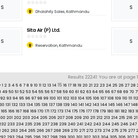
☆
★
☆
★
☆
★
☆
★
☆
★
S
S
Dholahity Sales, Kathmandu
Sita Air (P) Ltd.
☆
★
☆
★
☆
★
☆
★
☆
★
S
S
Reservation, Kathmandu
Results 22241: You are at page 15
15
v
1
2
3
4
5
6
7
8
9
10
11
12
13
14
16
17
18
19
20
21
22
23
24
25
26
27
28
8
49
50
51
52
53
54
55
56
57
58
59
60
61
62
63
64
65
66
67
68
69
70
7
92
93
94
95
96
97
98
99
100
101
102
103
104
105
106
107
108
109
110
111
11
130
131
132
133
134
135
136
137
138
139
140
141
142
143
144
145
146
147
148
165
166
167
168
169
170
171
172
173
174
175
176
177
178
179
180
181
182
183
1
200
201
202
203
204
205
206
207
208
209
210
211
212
213
214
215
216
21
232
233
234
235
236
237
238
239
240
241
242
243
244
245
246
247
1
262
263
264
265
266
267
268
269
270
271
272
273
274
275
276
277
292
293
294
295
296
297
298
299
300
301
302
303
304
305
306
307
3