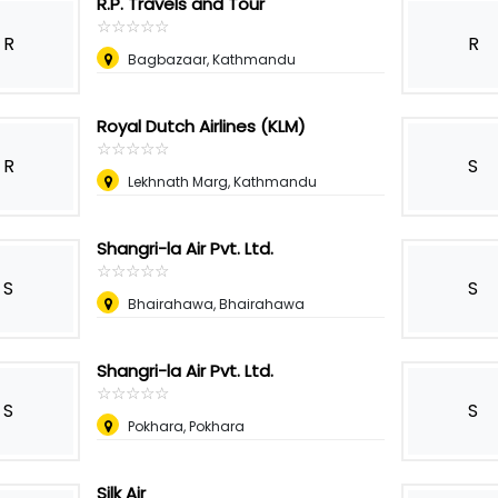
R.P. Travels and Tour
☆
★
☆
★
☆
★
☆
★
☆
★
R
R
Bagbazaar, Kathmandu
Royal Dutch Airlines (KLM)
☆
★
☆
★
☆
★
☆
★
☆
★
R
S
Lekhnath Marg, Kathmandu
Shangri-la Air Pvt. Ltd.
☆
★
☆
★
☆
★
☆
★
☆
★
S
S
Bhairahawa, Bhairahawa
Shangri-la Air Pvt. Ltd.
☆
★
☆
★
☆
★
☆
★
☆
★
S
S
Pokhara, Pokhara
Silk Air