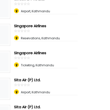
☆
★
☆
★
☆
★
☆
★
☆
★
Airport, Kathmandu
Singapore Airlines
☆
★
☆
★
☆
★
☆
★
☆
★
Reservations, Kathmandu
Singapore Airlines
☆
★
☆
★
☆
★
☆
★
☆
★
Ticketing, Kathmandu
Sita Air (P) Ltd.
☆
★
☆
★
☆
★
☆
★
☆
★
Airport, Kathmandu
Sita Air (P) Ltd.