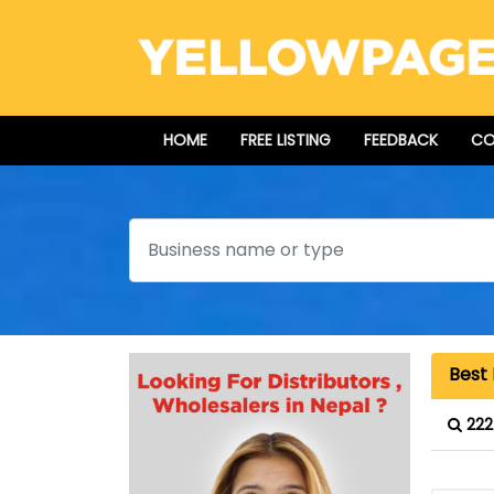
HOME
FREE LISTING
FEEDBACK
CO
Search
Best 
222