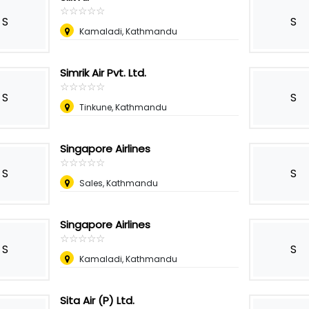
☆
★
☆
★
☆
★
☆
★
☆
★
S
S
Kamaladi, Kathmandu
Simrik Air Pvt. Ltd.
☆
★
☆
★
☆
★
☆
★
☆
★
S
S
Tinkune, Kathmandu
Singapore Airlines
☆
★
☆
★
☆
★
☆
★
☆
★
S
S
Sales, Kathmandu
Singapore Airlines
☆
★
☆
★
☆
★
☆
★
☆
★
S
S
Kamaladi, Kathmandu
Sita Air (P) Ltd.